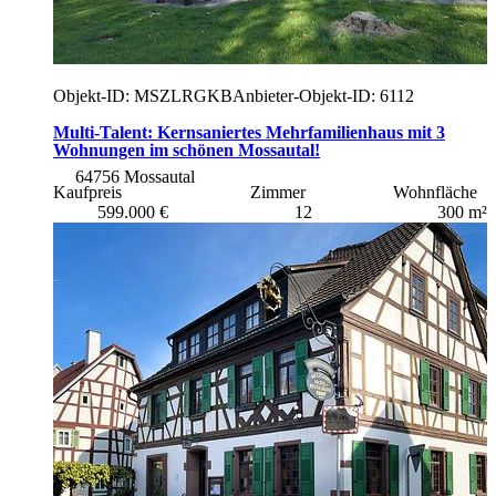
Objekt-ID: MSZLRGKB
Anbieter-Objekt-ID: 6112
Multi-Talent: Kernsaniertes Mehrfamilienhaus mit 3
Wohnungen im schönen Mossautal!
64756 Mossautal
Kaufpreis
Zimmer
Wohnfläche
599.000 €
12
300 m²