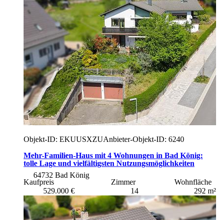
Objekt-ID: EKUUSXZU
Anbieter-Objekt-ID: 6240
Mehr-Familien-Haus mit 4 Wohnungen in Bad König:
tolle Lage und vielfältigsten Nutzungsmöglichkeiten
64732 Bad König
Kaufpreis
Zimmer
Wohnfläche
529.000 €
14
292 m²