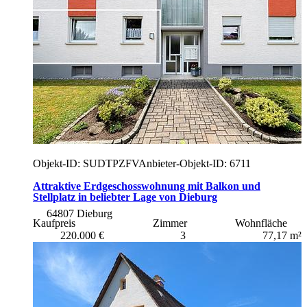
Objekt-ID: SUDTPZFV
Anbieter-Objekt-ID: 6711
Attraktive Erdgeschosswohnung mit Balkon und
Stellplatz in beliebter Lage von Dieburg
64807 Dieburg
Kaufpreis
Zimmer
Wohnfläche
220.000 €
3
77,17 m²