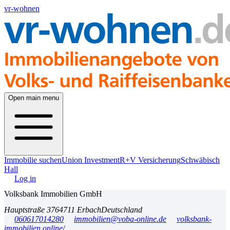
vr-wohnen
Open main menu
Immobilie suchen
Union Investment
R+V Versicherung
Schwäbisch
Hall
Log in
Volksbank Immobilien GmbH
Hauptstraße 37
64711 Erbach
Deutschland
060617014280
immobilien@voba-online.de
volksbank-
immobilien.online/