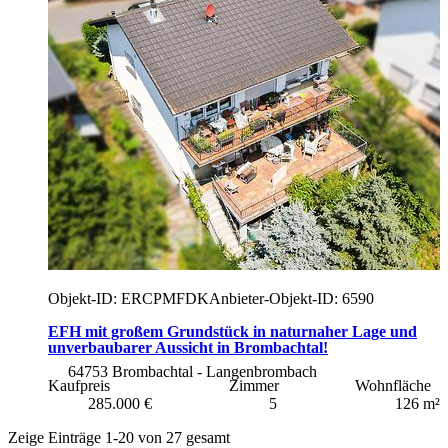
Objekt-ID: ERCPMFDK
Anbieter-Objekt-ID: 6590
EFH mit großem Grundstück in naturnaher Lage und
unverbaubarer Aussicht in Brombachtal!
64753 Brombachtal - Langenbrombach
Kaufpreis
Zimmer
Wohnfläche
285.000 €
5
126 m²
Zeige Einträge 1-20 von 27 gesamt