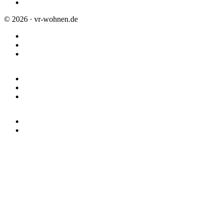
Anlageobjekte
© 2026 · vr-wohnen.de
Impressum
Datenschutz
Allgemeine Geschäftsbedingungen
Union Investment
R+V Versicherung
Schwäbisch Hall
Partner
Meine VR-Bank suchen