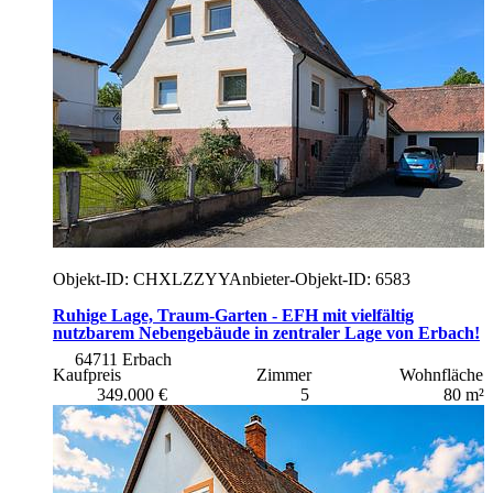
Objekt-ID: CHXLZZYY
Anbieter-Objekt-ID: 6583
Ruhige Lage, Traum-Garten - EFH mit vielfältig
nutzbarem Nebengebäude in zentraler Lage von Erbach!
64711 Erbach
Kaufpreis
Zimmer
Wohnfläche
349.000 €
5
80 m²