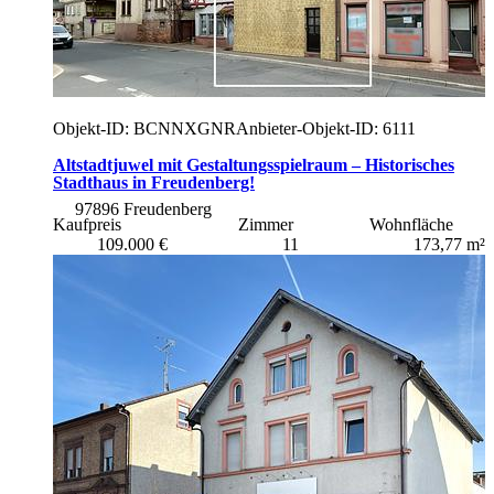
Objekt-ID: BCNNXGNR
Anbieter-Objekt-ID: 6111
Altstadtjuwel mit Gestaltungsspielraum – Historisches
Stadthaus in Freudenberg!
97896 Freudenberg
Kaufpreis
Zimmer
Wohnfläche
109.000 €
11
173,77 m²