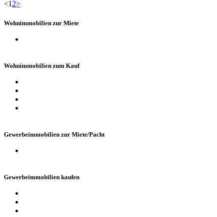
<
1
2
>
Wohnimmobilien zur Miete
Wohnungen
Wohnimmobilien zum Kauf
Häuser
Wohnungen
Grundstücke
Anlageobjekte
Gewerbeimmobilien zur Miete/Pacht
Büros / Praxen
Gewerbeimmobilien kaufen
Hallen, Lager- und Produktionsstätten
Büros / Praxen
Grundstücke