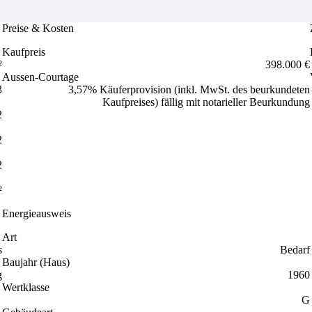
Preise & Kosten
Kaufpreis
²
398.000 €
Aussen-Courtage
3
3,57% Käuferprovision (inkl. MwSt. des beurkundeten
Kaufpreises) fällig mit notarieller Beurkundung
2
2
2
²
Energieausweis
Art
s
Bedarf
Baujahr (Haus)
g
1960
Wertklasse
G