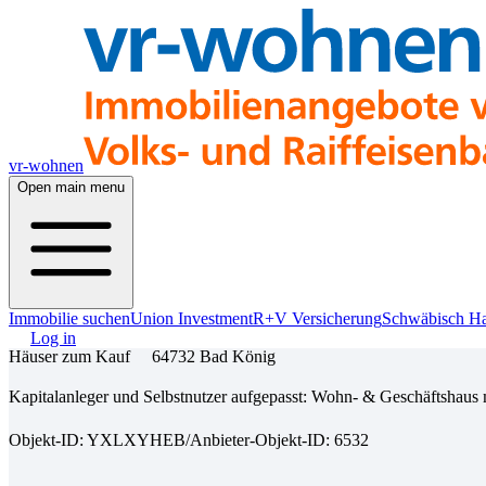
vr-wohnen
Open main menu
Immobilie suchen
Union Investment
R+V Versicherung
Schwäbisch Ha
Log in
Häuser zum Kauf
64732 Bad König
Kapitalanleger und Selbstnutzer aufgepasst: Wohn- & Geschäftshaus
Objekt-ID: YXLXYHEB
/
Anbieter-Objekt-ID: 6532