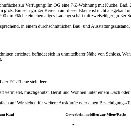
hnfläche zur Verfügung: Im OG eine 7-Z-Wohnung mit Küche, Bad, 2
roß. Ein sehr großer Bereich auf dieser Ebene ist nicht ausgebaut u
200 qm Fläche ein ehemaliges Ladengeschäft mit zweiseitiger großer Sc
prechend, in einem durchschnittlichen Bau- und Ausstattungszustand. 
nitten errichtet, befindet sich in unmittelbarer Nähe von Schloss, 
t.
 der EG-Ebene steht leer.
t vermietet, mischgenutzt, Beruf und Wohnen unter einem Dach oder für
ach an! Wir stehen für weitere Auskünfte oder einen Besichtigungs-Te
zum Kauf
Gewerbeimmobilien zur Miete/Pacht
Büros / Praxen
en