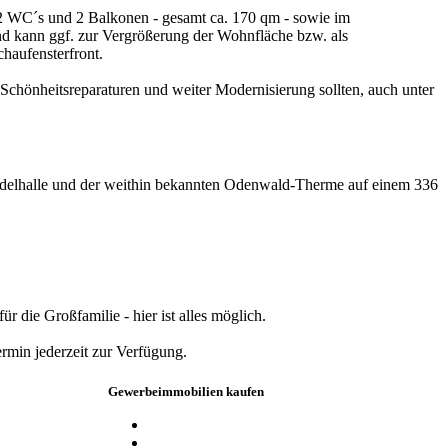
 WC´s und 2 Balkonen - gesamt ca. 170 qm - sowie im
nd kann ggf. zur Vergrößerung der Wohnfläche bzw. als
haufensterfront.
Schönheitsreparaturen und weiter Modernisierung sollten, auch unter
Wandelhalle und der weithin bekannten Odenwald-Therme auf einem 336
 die Großfamilie - hier ist alles möglich.
rmin jederzeit zur Verfügung.
Gewerbeimmobilien kaufen
Hallen, Lager- und Produktionsstätten
Büros / Praxen