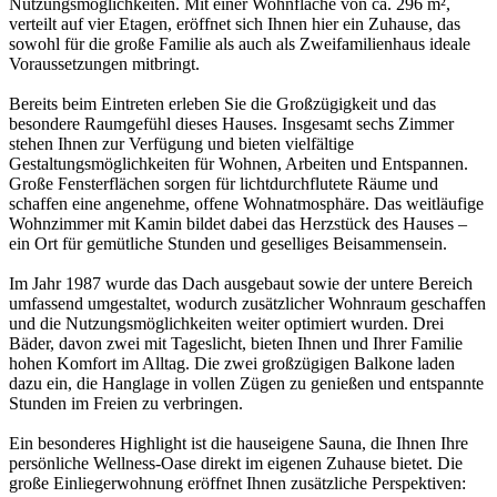
Nutzungsmöglichkeiten. Mit einer Wohnfläche von ca. 296 m²,
verteilt auf vier Etagen, eröffnet sich Ihnen hier ein Zuhause, das
sowohl für die große Familie als auch als Zweifamilienhaus ideale
Voraussetzungen mitbringt.
Bereits beim Eintreten erleben Sie die Großzügigkeit und das
besondere Raumgefühl dieses Hauses. Insgesamt sechs Zimmer
stehen Ihnen zur Verfügung und bieten vielfältige
Gestaltungsmöglichkeiten für Wohnen, Arbeiten und Entspannen.
Große Fensterflächen sorgen für lichtdurchflutete Räume und
schaffen eine angenehme, offene Wohnatmosphäre. Das weitläufige
Wohnzimmer mit Kamin bildet dabei das Herzstück des Hauses –
ein Ort für gemütliche Stunden und geselliges Beisammensein.
Im Jahr 1987 wurde das Dach ausgebaut sowie der untere Bereich
umfassend umgestaltet, wodurch zusätzlicher Wohnraum geschaffen
und die Nutzungsmöglichkeiten weiter optimiert wurden. Drei
Bäder, davon zwei mit Tageslicht, bieten Ihnen und Ihrer Familie
hohen Komfort im Alltag. Die zwei großzügigen Balkone laden
dazu ein, die Hanglage in vollen Zügen zu genießen und entspannte
Stunden im Freien zu verbringen.
Ein besonderes Highlight ist die hauseigene Sauna, die Ihnen Ihre
persönliche Wellness-Oase direkt im eigenen Zuhause bietet. Die
große Einliegerwohnung eröffnet Ihnen zusätzliche Perspektiven: