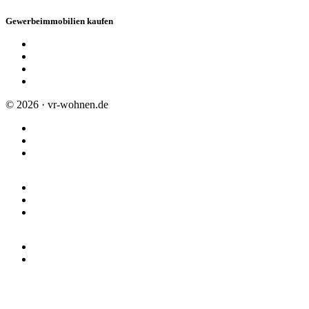
Gewerbeimmobilien kaufen
Hallen, Lager- und Produktionsstätten
Büros / Praxen
Grundstücke
Anlageobjekte
© 2026 · vr-wohnen.de
Impressum
Datenschutz
Allgemeine Geschäftsbedingungen
Union Investment
R+V Versicherung
Schwäbisch Hall
Partner
Meine VR-Bank suchen