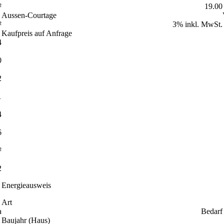
²
19.00
Aussen-Courtage
²
3% inkl. MwSt.
Kaufpreis auf Anfrage
4
0
2
1
4
6
²
2
Energieausweis
Art
a
Bedarf
Baujahr (Haus)