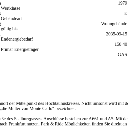
a
1979
Wertklasse
s
E
Gebäudeart
g
Wohngebäude
gültig bis
A
2035-09-15
Endenergiebedarf
158.40
Primär-Energieträger
GAS
hnort der Mittelpunkt des Hochtaunuskreises. Nicht umsonst wird mit 
 „die Mutter von Monte Carlo“ bezeichnet.
m Fuße des Saalburgpasses. Anschlüsse bestehen zur A661 und A5. Mi
 nach Frankfurt nutzen. Park & Ride Möglichkeiten finden Sie direkt a