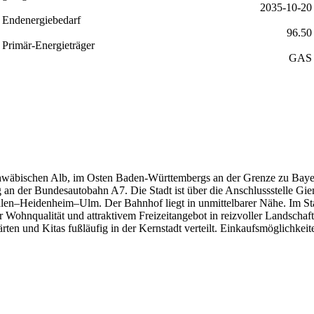
2035-10-20
Endenergiebedarf
96.50
Primär-Energieträger
GAS
 Schwäbischen Alb, im Osten Baden-Württembergs an der Grenze zu Bay
 an der Bundesautobahn A7. Die Stadt ist über die Anschlussstelle Gie
alen–Heidenheim–Ulm. Der Bahnhof liegt in unmittelbarer Nähe. Im Sta
er Wohnqualität und attraktivem Freizeitangebot in reizvoller Landscha
n und Kitas fußläufig in der Kernstadt verteilt. Einkaufsmöglichkeite