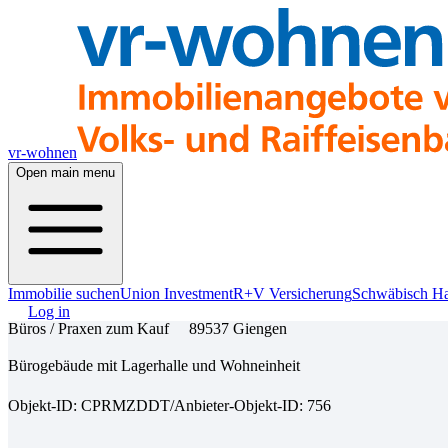
vr-wohnen
Open main menu
Immobilie suchen
Union Investment
R+V Versicherung
Schwäbisch Ha
Log in
Büros / Praxen zum Kauf
89537 Giengen
Bürogebäude mit Lagerhalle und Wohneinheit
Objekt-ID: CPRMZDDT
/
Anbieter-Objekt-ID: 756