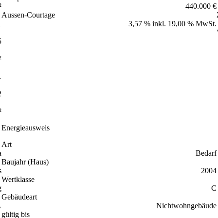
²
440.000 €
Aussen-Courtage
1
3,57 % inkl. 19,00 % MwSt.
5
²
1
2
²
Energieausweis
Art
a
Bedarf
Baujahr (Haus)
s
2004
Wertklasse
g
C
Gebäudeart
A
Nichtwohngebäude
gültig bis