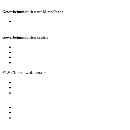
Gewerbeimmobilien zur Miete/Pacht
Büros / Praxen
Gewerbeimmobilien kaufen
Hallen, Lager- und Produktionsstätten
Büros / Praxen
Grundstücke
Anlageobjekte
© 2026 · vr-wohnen.de
Impressum
Datenschutz
Allgemeine Geschäftsbedingungen
Union Investment
R+V Versicherung
Schwäbisch Hall