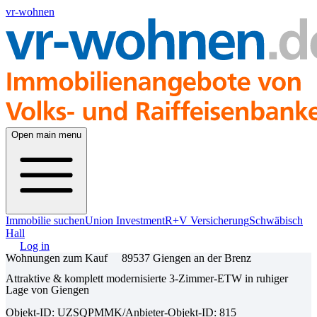
vr-wohnen
Open main menu
Immobilie suchen
Union Investment
R+V Versicherung
Schwäbisch
Hall
Log in
Wohnungen zum Kauf
89537 Giengen an der Brenz
Attraktive & komplett modernisierte 3-Zimmer-ETW in ruhiger
Lage von Giengen
Objekt-ID: UZSQPMMK
/
Anbieter-Objekt-ID: 815